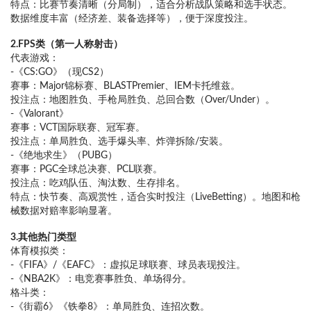
特点：比赛节奏清晰（分局制），适合分析战队策略和选手状态。
数据维度丰富（经济差、装备选择等），便于深度投注。
2.FPS类（第一人称射击）
代表游戏：
-《CS:GO》（现CS2）
赛事：Major锦标赛、BLASTPremier、IEM卡托维兹。
投注点：地图胜负、手枪局胜负、总回合数（Over/Under）。
-《Valorant》
赛事：VCT国际联赛、冠军赛。
投注点：单局胜负、选手爆头率、炸弹拆除/安装。
-《绝地求生》（PUBG）
赛事：PGC全球总决赛、PCL联赛。
投注点：吃鸡队伍、淘汰数、生存排名。
特点：快节奏、高观赏性，适合实时投注（LiveBetting）。地图和枪
械数据对赔率影响显著。
3.其他热门类型
体育模拟类：
-《FIFA》/《EAFC》：虚拟足球联赛、球员表现投注。
-《NBA2K》：电竞赛事胜负、单场得分。
格斗类：
-《街霸6》《铁拳8》：单局胜负、连招次数。