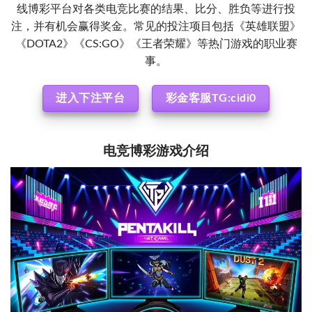
线博彩平台对各类电竞比赛的结果、比分、胜负等进行投
注，并有机会赢得奖金。常见的投注项目包括《英雄联盟》
《DOTA2》《CS:GO》《王者荣耀》等热门游戏的职业赛
事。
进入下注平台
彩金客服TG:cidi0
电竞博彩游戏介绍