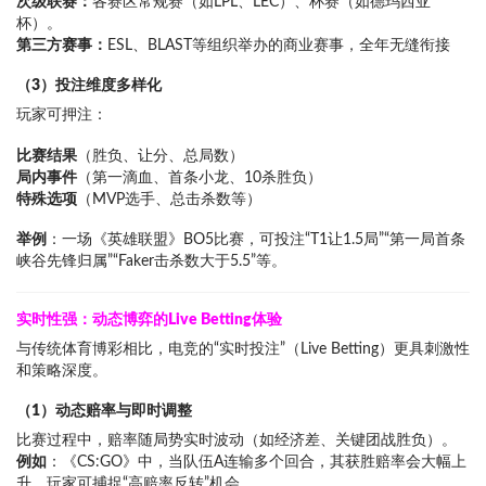
次级联赛：
各赛区常规赛（如LPL、LEC）、杯赛（如德玛西亚
杯）。
第三方赛事：
ESL、BLAST等组织举办的商业赛事，全年无缝衔接
（3）投注维度多样化
玩家可押注：
比赛结果
（胜负、让分、总局数）
局内事件
（第一滴血、首条小龙、10杀胜负）
特殊选项
（MVP选手、总击杀数等）
举例
：一场《英雄联盟》BO5比赛，可投注“T1让1.5局”“第一局首条
峡谷先锋归属”“Faker击杀数大于5.5”等。
实时性强：动态博弈的Live Betting体验
与传统体育博彩相比，电竞的“实时投注”（Live Betting）更具刺激性
和策略深度。
（1）动态赔率与即时调整
比赛过程中，赔率随局势实时波动（如经济差、关键团战胜负）。
例如
：《CS:GO》中，当队伍A连输多个回合，其获胜赔率会大幅上
升，玩家可捕捉“高赔率反转”机会。