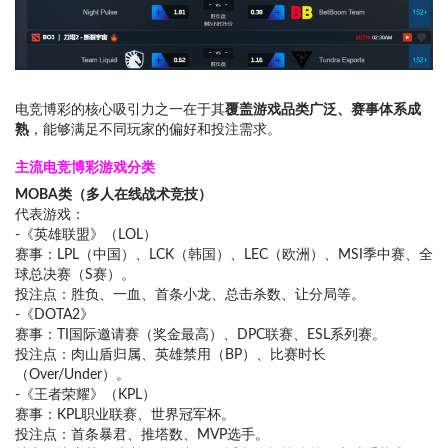
电竞博彩的核心吸引力之一在于其
覆盖游戏品类广泛、赛事体系成
熟
，能够满足不同玩家的偏好和投注需求。
主流电竞博彩游戏分类
MOBA类（多人在线战术竞技）
代表游戏：
-《英雄联盟》（LOL）
赛事：LPL（中国）、LCK（韩国）、LEC（欧洲）、MSI季中赛、全
球总决赛（S赛）。
投注点：胜负、一血、首条小龙、总击杀数、让分局等。
-《DOTA2》
赛事：TI国际邀请赛（奖金最高）、DPC联赛、ESL系列赛。
投注点：肉山盾归属、英雄禁用（BP）、比赛时长
（Over/Under）。
-《王者荣耀》（KPL）
赛事：KPL职业联赛、世界冠军杯。
投注点：首条暴君、推塔数、MVP选手。