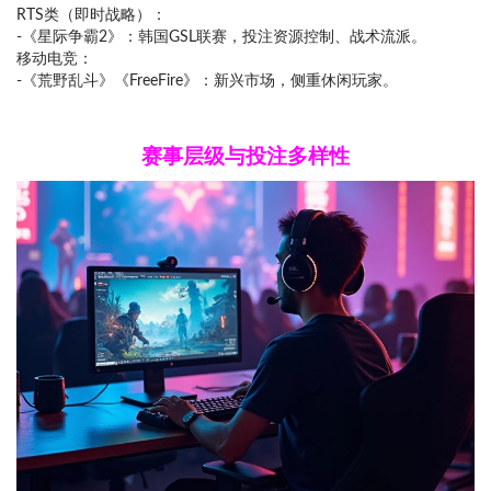
RTS类（即时战略）：
-《星际争霸2》：韩国GSL联赛，投注资源控制、战术流派。
移动电竞：
-《荒野乱斗》《FreeFire》：新兴市场，侧重休闲玩家。
赛事层级与投注多样性