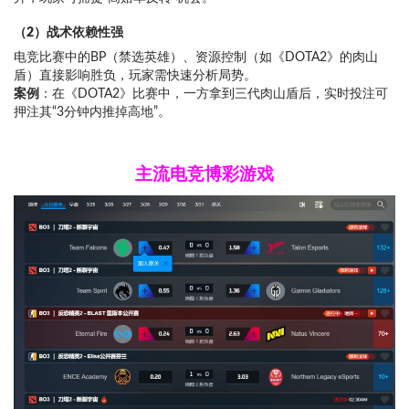
（2）战术依赖性强
电竞比赛中的BP（禁选英雄）、资源控制（如《DOTA2》的肉山
盾）直接影响胜负，玩家需快速分析局势。
案例
：在《DOTA2》比赛中，一方拿到三代肉山盾后，实时投注可
押注其“3分钟内推掉高地”。
主流电竞博彩游戏