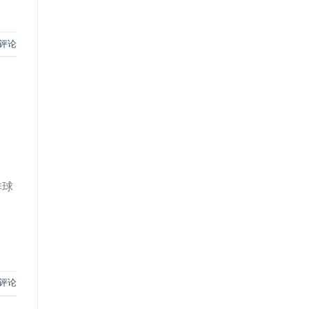
评论
排球
评论