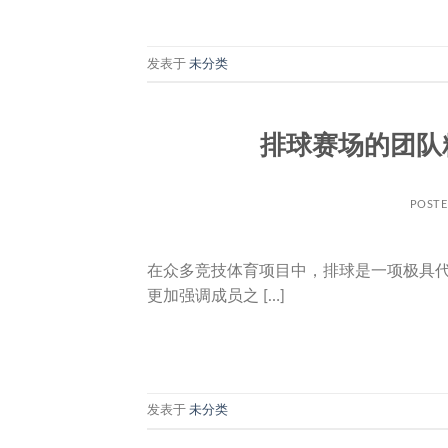
发表于
未分类
排球赛场的团队
POST
在众多竞技体育项目中，排球是一项极具
更加强调成员之 […]
发表于
未分类