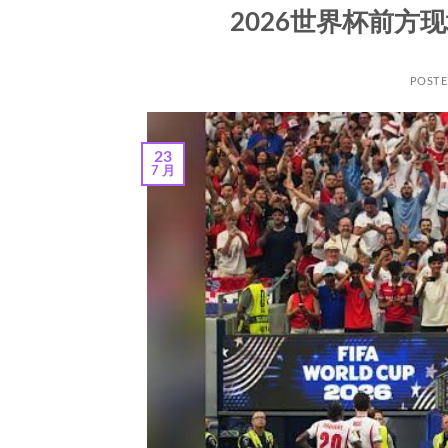
2026世界杯前
POST
23
7 月