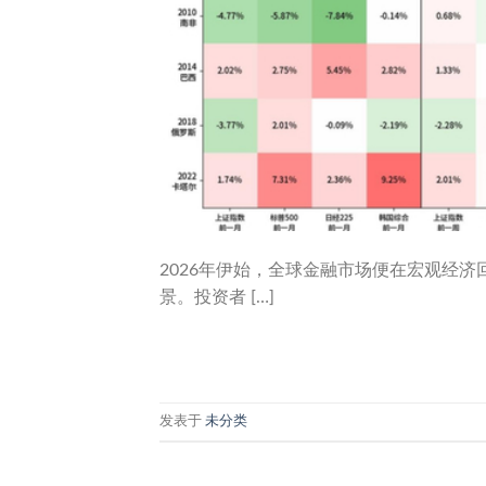
2026年伊始，全球金融市场便在宏观经
景。投资者 […]
发表于
未分类