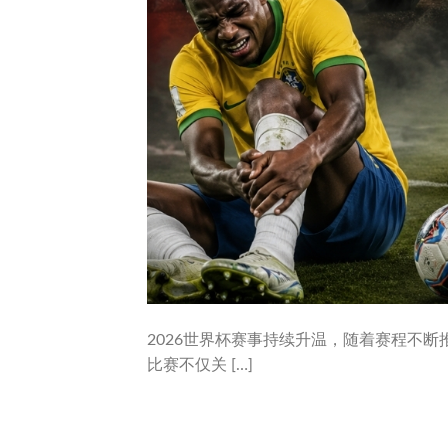
2026世界杯赛事持续升温，随着赛程不
比赛不仅关 […]