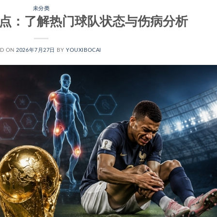
未分类
日看点：了解热门球队状态与伤病分析
ED ON
2026年7月27日
BY
YOUXIBOCAI