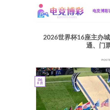
跳
到
电竞博彩
内
容
2026世界杯16座主
通、门
POST
06
8 月