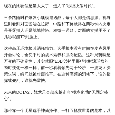
现在的比赛信息量太大了，进入了“秒级决策时代”。
三条路随时在爆发小规模遭遇战，每个人都是信息源。视野
里刚看到对面酱油在拉野，中路和下路就得在两秒钟内决定
是开雾抓人还是就地推塔。稍微一迟疑，对面的支援用不了
几秒就能TP到脸上。
这种高压环境极其消耗精力。选手根本没有时间在麦克风里
开会讨论，全凭平时的战术素养和肌肉记忆。这种局势瞬息
万变的不确定性，其实就跟“LOL投注”里那些实时滚球盘的
瞬时变化一模一样，前一秒看着领先两千经济，一波龙团决
策失误，瞬间就被对面推平。在这种高频的消耗下，谁的指
挥线先乱，谁就先露怯。
未来的DOTA2，战术只会越来越走向“模糊化”和“无固定核
心”。
那种靠一个明星选手神仙操作、一打五拯救世界的剧本，以