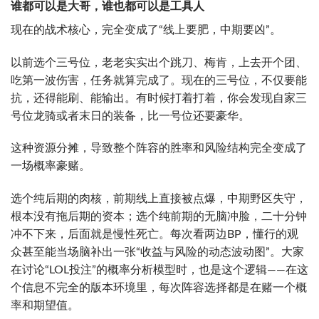
谁都可以是大哥，谁也都可以是工具人
现在的战术核心，完全变成了“线上要肥，中期要凶”。
以前选个三号位，老老实实出个跳刀、梅肯，上去开个团、
吃第一波伤害，任务就算完成了。现在的三号位，不仅要能
抗，还得能刷、能输出。有时候打着打着，你会发现自家三
号位龙骑或者末日的装备，比一号位还要豪华。
这种资源分摊，导致整个阵容的胜率和风险结构完全变成了
一场概率豪赌。
选个纯后期的肉核，前期线上直接被点爆，中期野区失守，
根本没有拖后期的资本；选个纯前期的无脑冲脸，二十分钟
冲不下来，后面就是慢性死亡。每次看两边BP，懂行的观
众甚至能当场脑补出一张“收益与风险的动态波动图”。大家
在讨论“LOL投注”的概率分析模型时，也是这个逻辑——在这
个信息不完全的版本环境里，每次阵容选择都是在赌一个概
率和期望值。