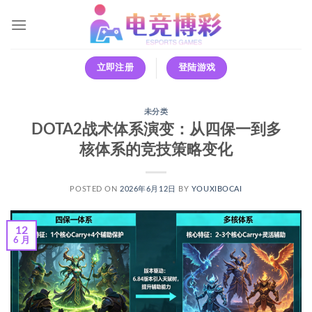
跳
到
内
容
立即注册
登陆游戏
未分类
DOTA2战术体系演变：从四保一到多
核体系的竞技策略变化
POSTED ON
2026年6月12日
BY
YOUXIBOCAI
12
6 月