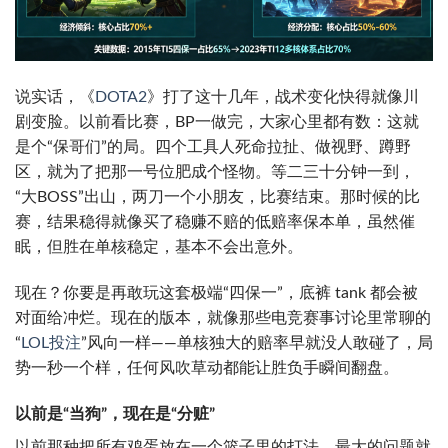
说实话，《
DOTA2
》打了这十几年，战术变化快得就像川
剧变脸。以前看比赛，BP一做完，大家心里都有数：这就
是个“保哥们”的局。四个工具人死命拉扯、做视野、蹲野
区，就为了把那一号位肥成个怪物。等二三十分钟一到，
“大BOSS”出山，两刀一个小朋友，比赛结束。那时候的比
赛，结果稳得就像买了稳赚不赔的低赔率保本单，虽然催
眠，但胜在单核稳定，基本不会出意外。
现在？你要是再敢玩这套极端“四保一”，底裤 tank 都会被
对面给冲烂。现在的版本，就像那些电竞赛事讨论里常聊的
“
LOL投注
”风向一样——单核独大的赔率早就没人敢碰了，局
势一秒一个样，任何风吹草动都能让胜负手瞬间翻盘。
以前是“当狗”，现在是“分赃”
以前那种把所有鸡蛋放在一个篮子里的打法，最大的问题就