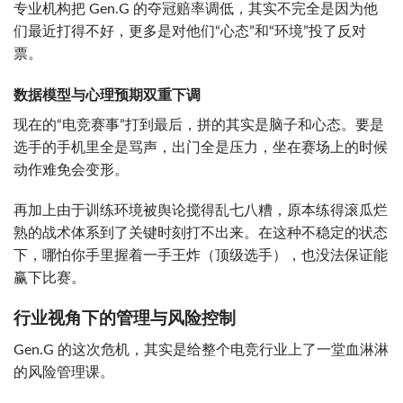
专业机构把 Gen.G 的夺冠赔率调低，其实不完全是因为他
们最近打得不好，更多是对他们“心态”和“环境”投了反对
票。
数据模型与心理预期双重下调
现在的“电竞赛事”打到最后，拼的其实是脑子和心态。要是
选手的手机里全是骂声，出门全是压力，坐在赛场上的时候
动作难免会变形。
再加上由于训练环境被舆论搅得乱七八糟，原本练得滚瓜烂
熟的战术体系到了关键时刻打不出来。在这种不稳定的状态
下，哪怕你手里握着一手王炸（顶级选手），也没法保证能
赢下比赛。
行业视角下的管理与风险控制
Gen.G 的这次危机，其实是给整个电竞行业上了一堂血淋淋
的风险管理课。