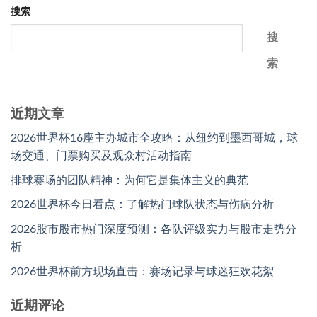
搜索
搜
索
近期文章
2026世界杯16座主办城市全攻略：从纽约到墨西哥城，球
场交通、门票购买及观众村活动指南
排球赛场的团队精神：为何它是集体主义的典范
2026世界杯今日看点：了解热门球队状态与伤病分析
2026股市股市热门深度预测：各队评级实力与股市走势分
析
2026世界杯前方现场直击：赛场记录与球迷狂欢花絮
近期评论