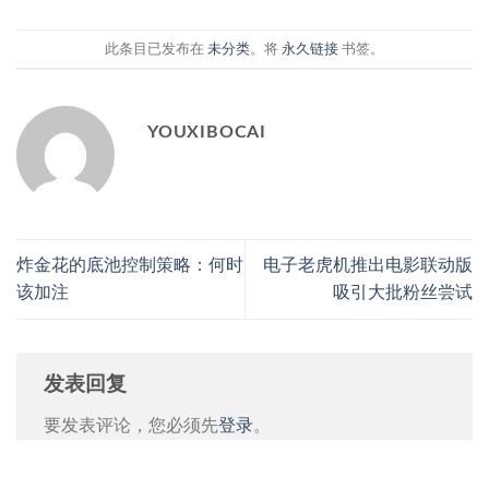
此条目已发布在
未分类
。将
永久链接
书签。
YOUXIBOCAI
炸金花的底池控制策略：何时
电子老虎机推出电影联动版
该加注
吸引大批粉丝尝试
发表回复
要发表评论，您必须先
登录
。