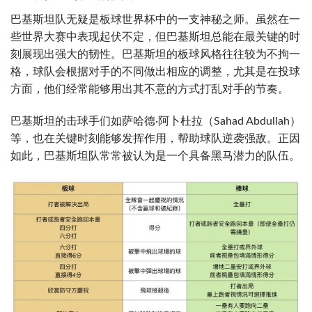
巴基斯坦队无疑是板球世界杯中的一支神秘之师。虽然在一
些世界大赛中表现起伏不定，但巴基斯坦总能在最关键的时
刻展现出强大的韧性。巴基斯坦的板球风格往往较为不拘一
格，球队会根据对手的不同做出相应的调整，尤其是在投球
方面，他们经常能够用出其不意的方式打乱对手的节奏。
巴基斯坦的击球手们如萨哈德·阿卜杜拉（Sahad Abdullah）
等，也在关键时刻能够发挥作用，帮助球队逆袭强敌。正因
如此，巴基斯坦队常常被认为是一个具备黑马潜力的队伍。