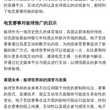
的直播平台、互动式内容以及全球观众的在线参与，都得到
了电竞赛事经验的影响。
电竞赛事对板球推广的启示
板球作为一项历史悠久的体育项目，其观众群体相对传统，
但也面临着如何吸引年轻观众和新兴市场的挑战。电子竞技
赛事通过高度互动和数字化内容，为传统体育赛事提供了新
颖的推广方式。板球世界杯也可以借鉴这一点，在比赛期间
推出更多在线互动内容，邀请电竞主播、分析师参与解说，
并通过社交媒体平台与观众进行互动，以增强观众的参与感
和体验感。
展望未来：板球世界杯的演变与发展
板球世界杯的未来将不仅仅局限于传统的赛制和玩法，赛事
的形式、直播技术、观众互动等方面都有可能发生革命性的
变化。电子竞技赛事在这方面的影响可能会日益加深，特别
是在赛事的线上传播、互动性以及观众参与感等方面，电子