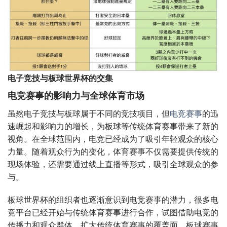
电子竞技与板球世界杯的交集
电竞赛事的影响力与全球体育市场
虽然电子竞技与板球属于不同的竞技项目，但
电竞赛事
的迅
速崛起和影响力的增长，为板球等传统体育赛事带来了新的
视角。在全球范围内，电竞已经成为了吸引年轻观众的核心
力量。随着观众行为的变化，体育赛事不仅需要提供传统的
现场体验，还需要通过线上直播等形式，吸引全球观众的参
与。
板球世界杯的组织者也逐渐意识到电竞赛事的潜力，很多电
竞平台已经开始与传统体育赛事进行合作，试图借助电竞的
传播力和观众群体，扩大传统体育赛事的覆盖面。板球赛事