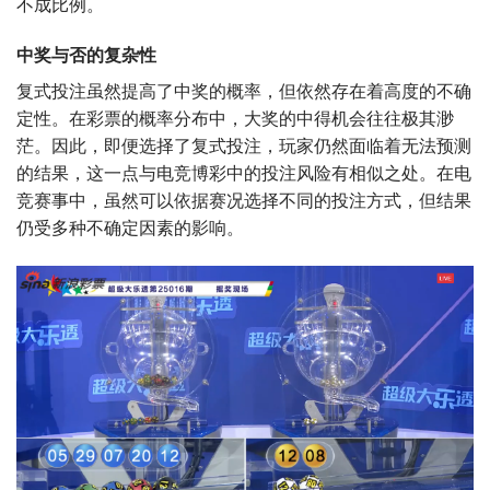
不成比例。
中奖与否的复杂性
复式投注虽然提高了中奖的概率，但依然存在着高度的不确
定性。在彩票的概率分布中，大奖的中得机会往往极其渺
茫。因此，即便选择了复式投注，玩家仍然面临着无法预测
的结果，这一点与电竞博彩中的投注风险有相似之处。在电
竞赛事中，虽然可以依据赛况选择不同的投注方式，但结果
仍受多种不确定因素的影响。