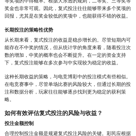
等奖项的中得概率。根据大乐透的规则，二等奖、三等奖等
奖金也非常可观。因此，复式投注往往能够带来多个奖项的
回报，尤其是在奖金较低的奖项中，也能获得不错的收益。
长期投注的策略性优势
从长期来看，复式投注的收益是稳步增长的。尽管短期内可
能存在不中奖的情况，但从统计学的角度来看，随着投注次
数的增加，中奖的概率也会不断提升。在一定的资金支持
下，复式投注能够在多次参与中实现较为稳定的收益。
这种长期收益的策略，与电竞博彩中的投注模式有些相似。
在电竞赛事中，尽管单场比赛的风险较大，但通过长期的投
注和数据分析，玩家往往能够逐步找到更为稳定的获利策
略。
如何有效评估复式投注的风险与收益？
投注金额控制
合理控制投注金额是规避复式投注风险的关键。彩民应根据