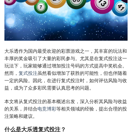
大乐透作为国内最受欢迎的彩票游戏之一，其丰富的玩法和
丰厚的奖金吸引了大量的彩民参与。尤其是在复式投注这一
玩法下，玩家能够通过增加投注号码的方式提高中奖机会。
然而，
复式投注
虽然看似增加了获胜的可能性，但也伴随着
一定的风险。因此，在进行复式投注时，如何评估风险与收
益，成为了众多彩民需要认真思考的问题。
本文将从复式投注的基本概述出发，深入分析其风险与收益
的关系，并结合
电竞博彩
等相关领域的经验，提出合理的投
注策略和建议。
什么是大乐透复式投注？