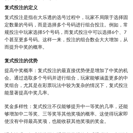
复式投注的定义
复式投注是指在大乐透的选号过程中，玩家不局限于选择固
定数量的号码，而是选择多个号码进行组合投注。例如，常
规投注中玩家选择5个号码，而复式投注中可以选择6个、7
个甚至更多号码。这样一来，投注的组合数会大大增加，从
而提升中奖的概率。
复式投注的优势
提高中奖概率：复式投注的最直接优势便是增加了中奖的机
会。通过选取多个号码并进行组合，玩家能够涵盖更多的中
奖组合，尤其是在彩票玩法中较为复杂的情况下，复式投注
能显著提高中奖几率。
奖金多样性：复式投注不仅能够提升中一等奖的几率，还能
够增加中二等奖、三等奖等其他奖项的概率。这使得玩家即
使没有中得最高奖项，也能收获其他奖项的奖金。