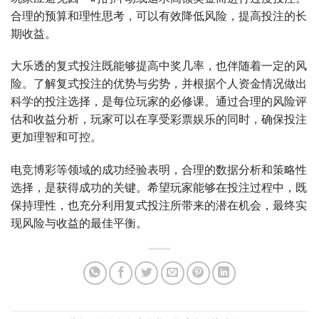
合理的预算和理性思考，可以有效降低风险，提高投注的长
期收益。
大乐透的复式投注既能够提高中奖几率，也伴随着一定的风
险。了解复式投注的优势与劣势，并根据个人资金情况做出
科学的投注选择，是每位玩家的必修课。通过合理的风险评
估和收益分析，玩家可以在享受彩票娱乐的同时，确保投注
更加理智和可控。
电竞博彩等领域的成功经验表明，合理的数据分析和策略性
选择，是获得成功的关键。希望玩家能够在投注过程中，既
保持理性，也充分利用复式投注所带来的潜在机会，最终实
现风险与收益的最佳平衡。