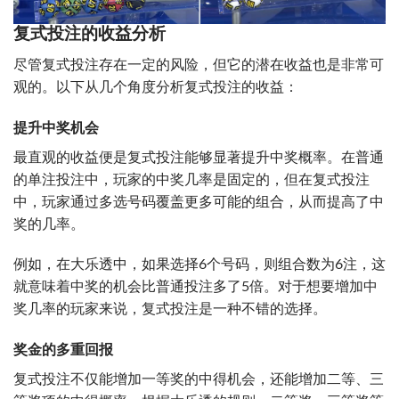
复式投注的收益分析
尽管复式投注存在一定的风险，但它的潜在收益也是非常可
观的。以下从几个角度分析复式投注的收益：
提升中奖机会
最直观的收益便是复式投注能够显著提升中奖概率。在普通
的单注投注中，玩家的中奖几率是固定的，但在复式投注
中，玩家通过多选号码覆盖更多可能的组合，从而提高了中
奖的几率。
例如，在大乐透中，如果选择6个号码，则组合数为6注，这
就意味着中奖的机会比普通投注多了5倍。对于想要增加中
奖几率的玩家来说，复式投注是一种不错的选择。
奖金的多重回报
复式投注不仅能增加一等奖的中得机会，还能增加二等、三