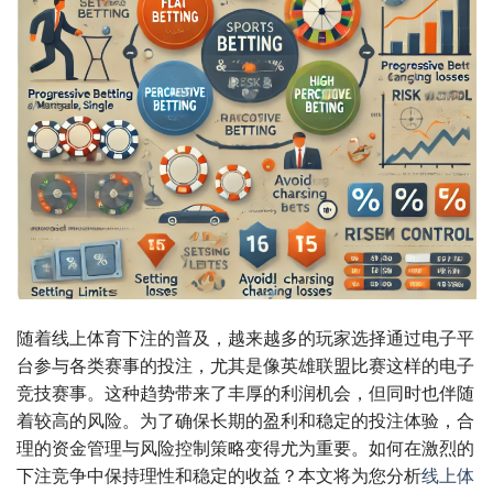
随着线上体育下注的普及，越来越多的玩家选择通过电子平
台参与各类赛事的投注，尤其是像英雄联盟比赛这样的电子
竞技赛事。这种趋势带来了丰厚的利润机会，但同时也伴随
着较高的风险。为了确保长期的盈利和稳定的投注体验，合
理的资金管理与风险控制策略变得尤为重要。如何在激烈的
下注竞争中保持理性和稳定的收益？本文将为您分析
线上体