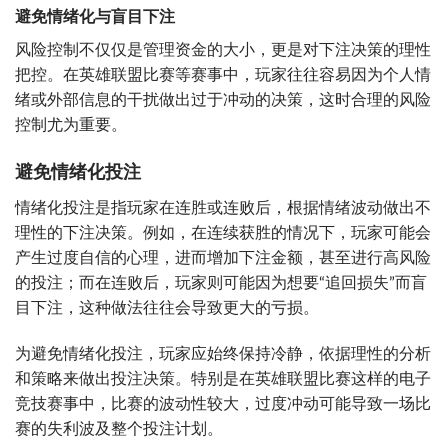
避免情绪化与盲目下注
风险控制不仅仅是管理资金的大小，更是对下注决策的理性
把控。在英雄联盟比赛等赛事中，玩家往往容易因为个人情
绪或外部信息的干扰做出过于冲动的决策，这时合理的风险
控制尤为重要。
避免情绪化投注
情绪化投注是指玩家在连胜或连败后，根据情绪波动做出不
理性的下注决策。例如，在连续获胜的情况下，玩家可能会
产生过度自信的心理，进而增加下注金额，甚至进行高风险
的投注；而在连败后，玩家则可能因为想要“追回损失”而盲
目下注，这种做法往往会导致更大的亏损。
为避免情绪化投注，玩家应始终保持冷静，依据理性的分析
和策略来做出投注决策。特别是在英雄联盟比赛这样的电子
竞技赛事中，比赛的波动性较大，过度冲动可能导致一场比
赛的失利波及整个投注计划。