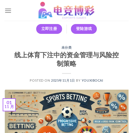
跳
到
内
容
立即注册
登陆游戏
未分类
线上体育下注中的资金管理与风险控
制策略
POSTED ON
2025年11月1日
BY
YOUXIBOCAI
01
11 月