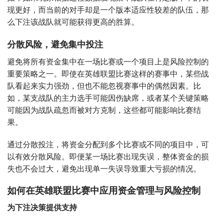
现更好，而当前的对手却是一个版本适应性较差的队伍，那
么下注该战队就可能获得更高的胜算。
分散风险，避免集中投注
避免将所有资金集中在一场比赛或一个项目上是风险控制的
重要策略之一。即使在英雄联盟比赛这样的赛事中，某些战
队看起来实力强劲，但也不能忽视赛事中的偶然因素。比
如，某支战队的主力选手可能因伤缺席，或者某个关键策略
可能因为战队疏忽而被对方克制，这些都可能影响比赛结
果。
通过分散投注，将资金分配到多个比赛或不同的项目中，可
以有效分散风险。即便某一场比赛出现失误，整体资金的损
失也不会过大，避免出现单一失误导致重大亏损的情况。
如何在英雄联盟比赛中应用资金管理与风险控制
为下注决策提供支持