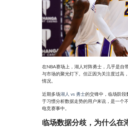
在NBA赛场上，湖人对阵勇士，几乎是自
与市场的聚光灯下。但正因为关注度过高
情况。
近期多场
湖人 vs 勇士
的交锋中，临场阶段
于习惯分析数据走势的用户来说，是一个
电竞赛事中。
临场数据分歧，为什么在湖