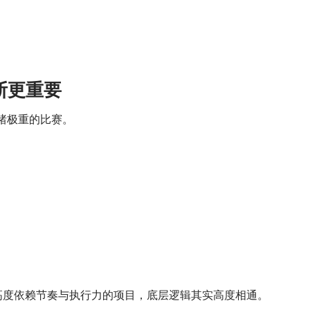
。
断更重要
情绪极重的比赛。
高度依赖节奏与执行力的项目，底层逻辑其实高度相通。