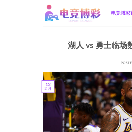
跳
到
电竞博彩
内
容
湖人 vs 勇士
POST
12
2 月