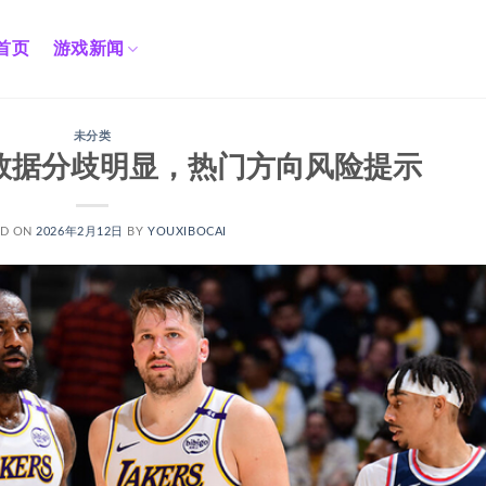
首页
游戏新闻
未分类
临场数据分歧明显，热门方向风险提示
ED ON
2026年2月12日
BY
YOUXIBOCAI