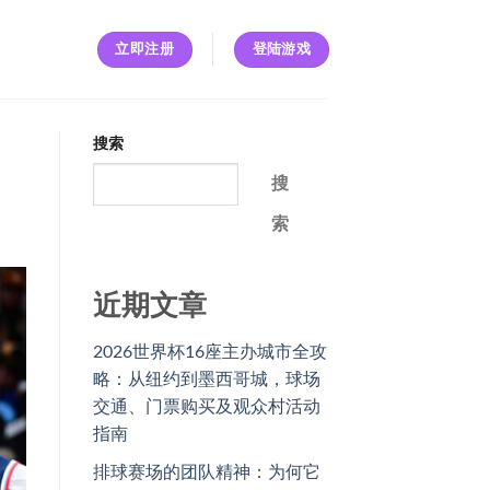
立即注册
登陆游戏
搜索
搜
索
近期文章
2026世界杯16座主办城市全攻
略：从纽约到墨西哥城，球场
交通、门票购买及观众村活动
指南
排球赛场的团队精神：为何它