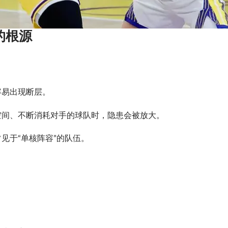
的根源
容易出现断层。
空间、不断消耗对手的球队时，隐患会被放大。
见于“单核阵容”的队伍。
；
。