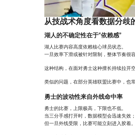
从技战术角度看数据分歧
湖人的不确定性在于“依赖感”
湖人比赛内容高度依赖核心球员状态。
一旦效率下滑或被针对限制，整体节奏很
这种结构，在面对勇士这种擅长持续拉开
类似的问题，在部分英雄联盟比赛中，也常
勇士的波动性来自外线命中率
勇士的比赛，上限极高，下限也不低。
当三分手感打开时，数据模型会迅速失效
但一旦外线受限，比赛可能立刻进入胶着