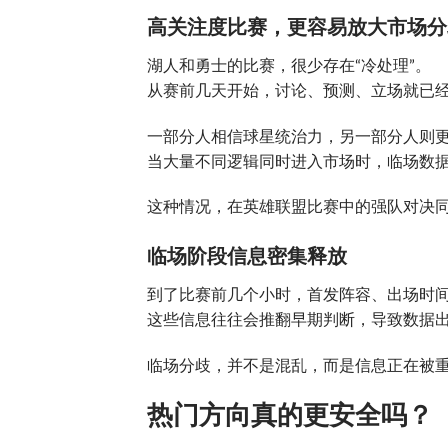
高关注度比赛，更容易放大市场分
湖人和勇士的比赛，很少存在“冷处理”。
从赛前几天开始，讨论、预测、立场就已
一部分人相信球星统治力，另一部分人则
当大量不同逻辑同时进入市场时，临场数
这种情况，在英雄联盟比赛中的强队对决
临场阶段信息密集释放
到了比赛前几个小时，首发阵容、出场时
这些信息往往会推翻早期判断，导致数据
临场分歧，并不是混乱，而是信息正在被
热门方向真的更安全吗？