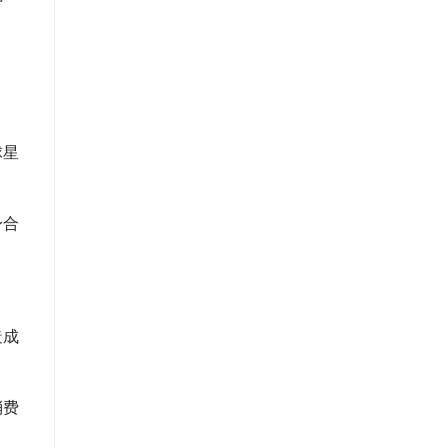
球星
身合
造成
消费