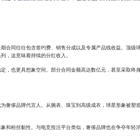
长期合同往往包含签约费、销售分成以及专属产品线收益。顶级
系列，这意味着持续的分红收入。
稳定，也更具想象空间。部分合同金额高达数亿元，甚至采取终
成为奢侈品牌代言人。从腕表、珠宝到高级成衣，球星形象被塑
形象和粉丝黏性。与电竞投注平台类似，奢侈品牌也在争夺年轻