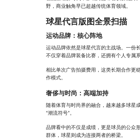
野，商业触角早已超越传统体育领域。
球星代言版图全景扫描
运动品牌：核心阵地
运动品牌依然是球星代言的主战场。一份
不仅穿着品牌装备比赛，还拥有个人专属
相比单次广告拍摄费用，这类长期合作更
作模式。
奢侈与时尚：高端加持
随着体育与时尚界的融合，越来越多球星
“潮流符号”。
品牌看中的不仅是成绩，更是球员的公众
群体，球星则成为连接两者的桥梁。