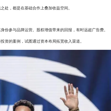
似之处，都是在基础合作上叠加收益空间。
东身份参与品牌运营。股权增值带来的回报，有时远超广告费。
与投资的案例，试图通过资本布局拓宽收入渠道。