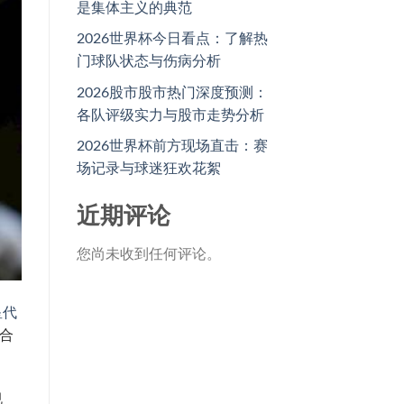
是集体主义的典范
2026世界杯今日看点：了解热
门球队状态与伤病分析
2026股市股市热门深度预测：
各队评级实力与股市走势分析
2026世界杯前方现场直击：赛
场记录与球迷狂欢花絮
近期评论
您尚未收到任何评论。
星代
合
视