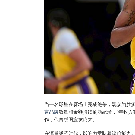
当一名球星在赛场上完成绝杀，观众为胜
言品牌
数量和金额持续刷新纪录，“年收入
作，代言版图愈发庞大。
在流量经济时代，影响力意味着议价能力