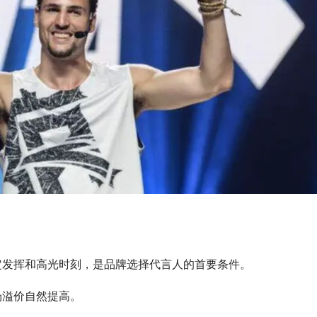
定发挥和高光时刻，是品牌选择代言人的首要条件。
场溢价自然提高。