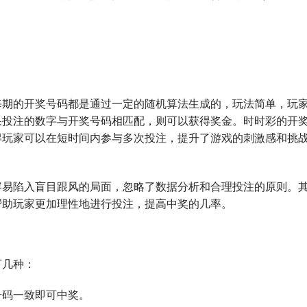
每期的开奖号码都是通过一定的随机算法生成的，玩法简单，玩
果投注的数字与开奖号码相匹配，则可以获得奖金。时时彩的开
得玩家可以在短时间内参与多次投注，提升了游戏的刺激感和挑
容易陷入盲目跟风的局面，忽略了数据分析和合理投注的原则。
帮助玩家更加理性地进行投注，提高中奖的几率。
下几种：
号码一致即可中奖。