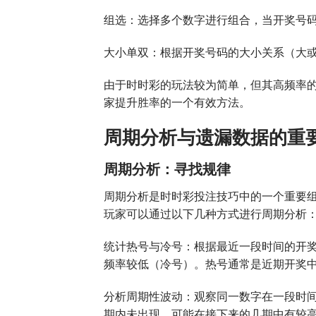
组选：选择多个数字进行组合，当开奖号
大小单双：根据开奖号码的大小关系（大
由于时时彩的玩法较为简单，但其高频率
家提升胜率的一个有效方法。
周期分析与遗漏数据的重
周期分析：寻找规律
周期分析是时时彩投注技巧中的一个重要
玩家可以通过以下几种方式进行周期分析
统计热号与冷号：根据最近一段时间的开
频率较低（冷号）。热号通常是近期开奖
分析周期性波动：观察同一数字在一段时
期内未出现，可能在接下来的几期中有较