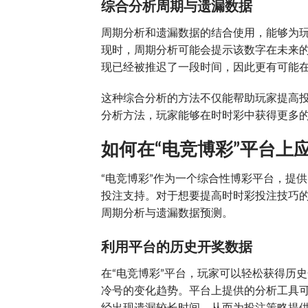
综合分析周期与遗漏数据
周期分析和遗漏数据的结合使用，能够为
现时，周期分析可能会提示该数字在未来
现已经被推迟了一段时间，因此更有可能在
这种综合分析的方法不仅能帮助玩家提高
分析方法，玩家能够在时时彩中获得更多
如何在“电竞博彩”平台上
“电竞博彩”作为一个综合性博彩平台，提
投注支持。对于想要提高时时彩投注技巧的
周期分析与遗漏数据预测。
利用平台的历史开奖数据
在“电竞博彩”平台，玩家可以轻松获得历
冷号的变化趋势。平台上提供的分析工具
经出现遗漏较长时间，从而为投注策略提