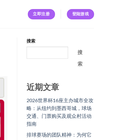
立即注册
登陆游戏
搜索
搜
索
近期文章
2026世界杯16座主办城市全攻
略：从纽约到墨西哥城，球场
交通、门票购买及观众村活动
指南
排球赛场的团队精神：为何它