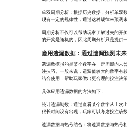
单双周期分析：根据历史数据，分析单双
现有一定的规律性，通过这种规律来预测
周期分析不仅可以帮助玩家了解过去的开
的开奖是随机的，因此周期分析只是提供
應用遗漏数据：通过遗漏预测未来
遗漏数据指的是某个数字在一定周期内未
注技巧。一般来说，遗漏值较大的数字有
结合使用，帮助玩家做出更合理的投注决
具体应用遗漏数据的方法如下：
统计遗漏期数：通过查看某个数字从上次
很长时间没有出现，玩家可以考虑投注该
遗漏数据与热号结合：将遗漏数据与热号