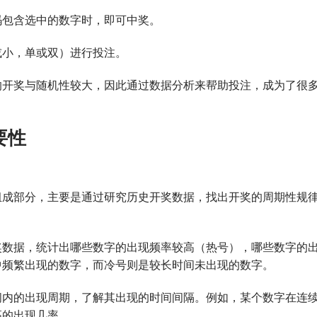
码包含选中的数字时，即可中奖。
或小，单或双）进行投注。
的开奖与随机性较大，因此通过数据分析来帮助投注，成为了很
要性
组成部分，主要是通过研究历史开奖数据，找出开奖的周期性规
：
奖数据，统计出哪些数字的出现频率较高（热号），哪些数字的
中频繁出现的数字，而冷号则是较长时间未出现的数字。
间内的出现周期，了解其出现的时间间隔。例如，某个数字在连续
高的出现几率。