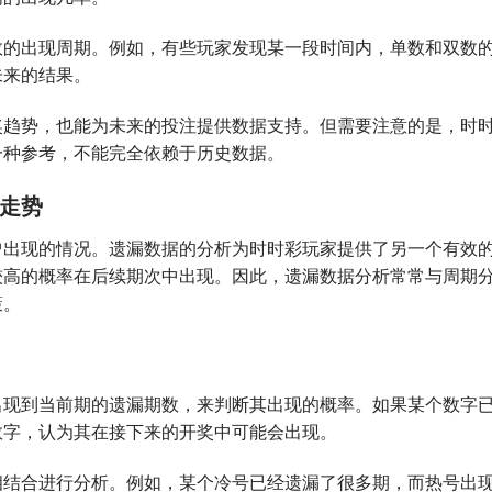
数的出现周期。例如，有些玩家发现某一段时间内，单数和双数
未来的结果。
奖趋势，也能为未来的投注提供数据支持。但需要注意的是，时
一种参考，不能完全依赖于历史数据。
走势
曾出现的情况。遗漏数据的分析为时时彩玩家提供了另一个有效
较高的概率在后续期次中出现。因此，遗漏数据分析常常与周期
策。
出现到当前期的遗漏期数，来判断其出现的概率。如果某个数字
数字，认为其在接下来的开奖中可能会出现。
相结合进行分析。例如，某个冷号已经遗漏了很多期，而热号出