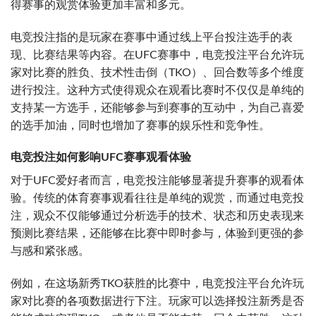
得赛事的观赏体验更加丰富和多元。
电竞投注指的是玩家在赛事中通过线上平台投注选手的表
现、比赛结果等内容。在UFC赛事中，电竞投注平台允许玩
家对比赛的胜负、技术性击倒（TKO）、回合数等多个维度
进行投注。这种方式使得观众在观看比赛时不仅仅是单纯的
支持某一方选手，还能够参与到赛事的互动中，为自己喜爱
的选手加油，同时也增加了赛事的娱乐性和竞争性。
电竞投注如何影响UFC赛事观看体验
对于UFC爱好者而言，电竞投注能够显著提升赛事的观看体
验。传统的体育赛事观看往往是单纯的观赏，而通过电竞投
注，观众不仅能够通过分析选手的技术、状态和历史表现来
预测比赛结果，还能够在比赛中即时参与，体验到更强的参
与感和紧张感。
例如，在这场新秀TKO获胜的比赛中，电竞投注平台允许玩
家对比赛的各项数据进行下注。玩家可以选择投注新秀是否