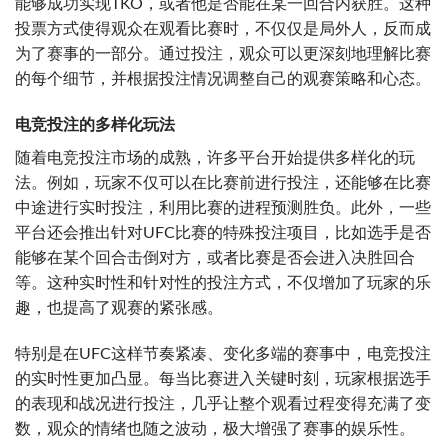
能够成功实现TKO，或者他是否能在某一回合内获胜。这种
投票方式使得观众在观看比赛时，不仅仅是局外人，反而成
为了赛事的一部分。通过投注，观众可以更深刻地理解比赛
的每个细节，并根据投注情况调整自己的观赛策略和心态。
电竞投注的多样化玩法
随着电竞投注市场的成熟，许多平台开始提供多样化的玩
法。例如，玩家不仅可以在比赛前进行投注，还能够在比赛
中途进行实时投注，利用比赛的进程预测胜负。此外，一些
平台还会推出针对UFC比赛的特殊投注项目，比如选手是否
能够在某个回合击倒对方，或者比赛是否会进入决胜回合
等。这种实时性和针对性的投注方式，不仅增加了玩家的乐
趣，也提高了观赛的紧张感。
特别是在UFC这样节奏紧凑、变化多端的赛事中，电竞投注
的实时性更加凸显。每当比赛进入关键时刻，玩家根据选手
的表现和战况进行投注，几乎让整个观看过程变得充满了变
数，观众的情绪也随之波动，极大增强了赛事的娱乐性。