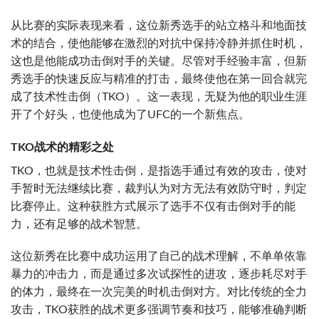
从比赛的实际表现来看，这位新秀选手的站立格斗和地面技
术的结合，使他能够在激烈的对抗中保持冷静并抓住时机，
这也是他能成功击倒对手的关键。尽管对手经验丰富，但新
秀选手的快速反应与精准的打击，最终使他在第一回合就完
成了技术性击倒（TKO）。这一表现，无疑为他的职业生涯
开了个好头，也使他成为了UFC的一个新焦点。
TKO战术的精彩之处
TKO，也就是技术性击倒，是指选手通过有效的攻击，使对
手暂时无法继续比赛，裁判认为对方无法有效防守时，判定
比赛停止。这种获胜方式展示了选手不仅有击倒对手的能
力，还有足够的战术智慧。
这位新秀在比赛中成功运用了自己的战术理解，不单单依靠
暴力的冲击力，而是通过多次试探性的进攻，逐步耗尽对手
的体力，最终在一次完美的时机击倒对方。对比传统的全力
攻击，TKO获胜的战术更多强调节奏和技巧，能够准确判断