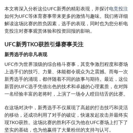
本文将深入分析这位UFC新秀的精彩表现，并探讨
电竞投注
如何为UFC等体育赛事带来更多的激情与趣味。我们将详细
解读这场比赛的胜负因素，选手的表现，同时也为您分析电
竞投注对赛事观赏体验和投资回报的影响。
UFC新秀TKO获胜引爆赛事关注
新秀选手的非凡表现
UFC作为世界顶级的综合格斗赛事，其竞争激烈程度和赛场
上选手们的技巧、力量、体能都令观众为之震撼。而每一次
新秀选手的涌现，都伴随着不同的故事与期待。最近，这位
新晋的UFC选手凭借出色的技术和卓越的心理素质，在对阵
一名经验丰富的老将时，上演了一场令人瞠目结舌的比赛。
在这场对决中，新秀选手不仅展现了高超的打击技巧和灵活
的移动，还成功利用了对手的破绽，快速发起攻击并最终实
现TKO获胜。这场比赛的胜利不仅为他在UFC赛场上打下了
坚实的基础，也为他赢得了大量粉丝的支持与认可。