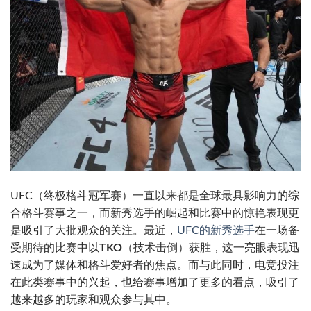
UFC（终极格斗冠军赛）一直以来都是全球最具影响力的综
合格斗赛事之一，而新秀选手的崛起和比赛中的惊艳表现更
是吸引了大批观众的关注。最近，
UFC的新秀选手
在一场备
受期待的比赛中以
TKO
（技术击倒）获胜，这一亮眼表现迅
速成为了媒体和格斗爱好者的焦点。而与此同时，电竞投注
在此类赛事中的兴起，也给赛事增加了更多的看点，吸引了
越来越多的玩家和观众参与其中。