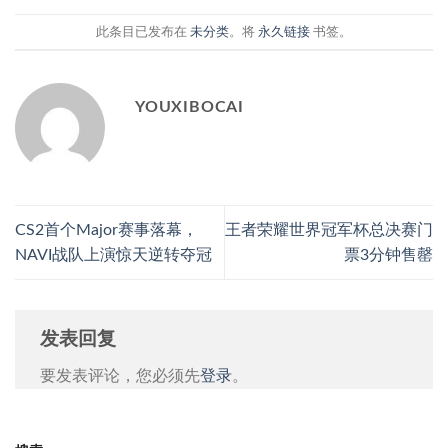
此条目已发布在
未分类
。将
永久链接
书签。
YOUXIBOCAI
CS2首个Major赛事落幕，
王者荣耀世界冠军杯总决赛门
NAVI战队上演惊天逆转夺冠
票3分钟售罄
发表回复
要发表评论，您必须先
登录
。