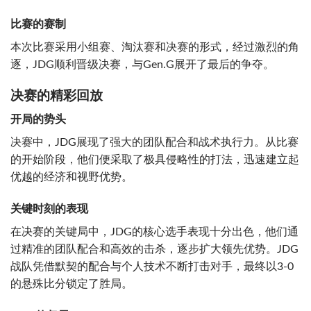
比赛的赛制
本次比赛采用小组赛、淘汰赛和决赛的形式，经过激烈的角
逐，JDG顺利晋级决赛，与Gen.G展开了最后的争夺。
决赛的精彩回放
开局的势头
决赛中，JDG展现了强大的团队配合和战术执行力。从比赛
的开始阶段，他们便采取了极具侵略性的打法，迅速建立起
优越的经济和视野优势。
关键时刻的表现
在决赛的关键局中，JDG的核心选手表现十分出色，他们通
过精准的团队配合和高效的击杀，逐步扩大领先优势。JDG
战队凭借默契的配合与个人技术不断打击对手，最终以3-0
的悬殊比分锁定了胜局。