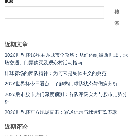
搜索
搜
索
近期文章
2026世界杯16座主办城市全攻略：从纽约到墨西哥城，球
场交通、门票购买及观众村活动指南
排球赛场的团队精神：为何它是集体主义的典范
2026世界杯今日看点：了解热门球队状态与伤病分析
2026股市股市热门深度预测：各队评级实力与股市走势分
析
2026世界杯前方现场直击：赛场记录与球迷狂欢花絮
近期评论