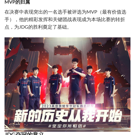
MVP的归属
在决赛中表现突出的一名选手被评选为MVP（最有价值选
手），他的精彩发挥和关键团战表现成为本场比赛的转折
点，为JDG的胜利奠定了基础。