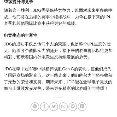
继续提升与竞争
随着这一胜利，JDG需要保持竞争力，以面对未来更多的挑
战。他们将在后续的赛事中继续战斗，力争在接下来的LPL
赛季和其他国际比赛中获得更好的成绩。
电竞生态的丰富性
JDG的成功不仅是他们个人的荣耀，也是整个LPL生态的壮
大。随着各个战队实力的提升，接下来的赛事将比以往更加
精彩，预示着国内外电竞生态持续发展的趋势。
JDG在季中冠军赛中以横扫战胜Gen.G的表现，使他们成为
了国际赛场的聚光点。这一路走来，他们的努力与坚持收获
了无数的荣誉和支持。期待未来，JDG能在全球电子竞技的
舞台上继续发光发热，带来更多精彩的比赛瞬间与荣耀！