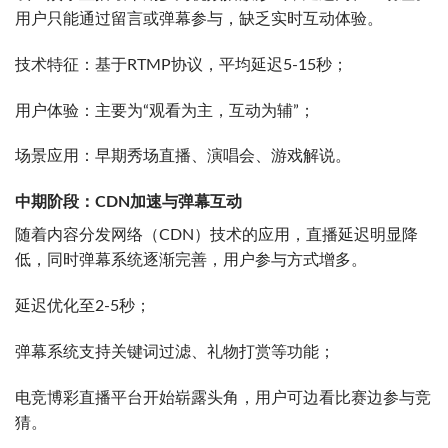
用户只能通过留言或弹幕参与，缺乏实时互动体验。
技术特征：基于RTMP协议，平均延迟5-15秒；
用户体验：主要为“观看为主，互动为辅”；
场景应用：早期秀场直播、演唱会、游戏解说。
中期阶段：CDN加速与弹幕互动
随着内容分发网络（CDN）技术的应用，直播延迟明显降
低，同时弹幕系统逐渐完善，用户参与方式增多。
延迟优化至2-5秒；
弹幕系统支持关键词过滤、礼物打赏等功能；
电竞博彩直播平台开始崭露头角，用户可边看比赛边参与竞
猜。