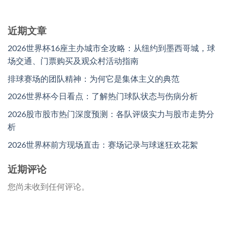
近期文章
2026世界杯16座主办城市全攻略：从纽约到墨西哥城，球
场交通、门票购买及观众村活动指南
排球赛场的团队精神：为何它是集体主义的典范
2026世界杯今日看点：了解热门球队状态与伤病分析
2026股市股市热门深度预测：各队评级实力与股市走势分
析
2026世界杯前方现场直击：赛场记录与球迷狂欢花絮
近期评论
您尚未收到任何评论。