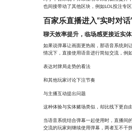
也间接带动了其他区块，例如LOL投注专
百家乐直播进入“实时对话
聊天效率提升，临场感更接近实体
如果说弹幕让画面更热闹，那语音系统则
情况下，直接使用语音进行简短交流，例
表达对牌局走势的看法
和其他玩家讨论下注节奏
与主播互动提出问题
这种体验与实体赌场类似，却比线下更自
当语音系统结合弹幕一起使用时，直播间
交流的玩家则继续使用弹幕，两者互不干