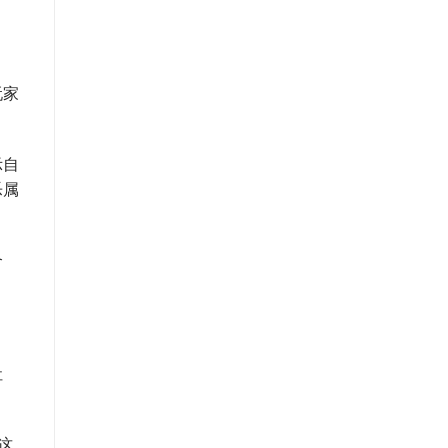
玩家
示自
乐属
合
社
这