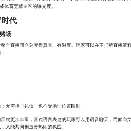
区或体育竞猜专区的曝光度。
”时代
赌场
让整个直播间立刻变得真实、有温度。玩家可以在不打断直播流
如：
由：无需担心礼仪，也不受地理位置限制。
的层次更加丰富，喜欢语言表达的玩家可以用语音聊天，而倾向
扰，又能共同创造更热闹的氛围。