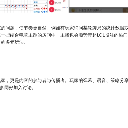
家的问题，使节奏更自然。例如有玩家询问某轮牌局的统计数据
一些结合电竞主题的房间中，主播也会顺势带起LOL投注的热门
台的多元玩法。
玩家，更是内容的参与者与传播者。玩家的弹幕、语音、策略分
更多同好加入讨论。
计