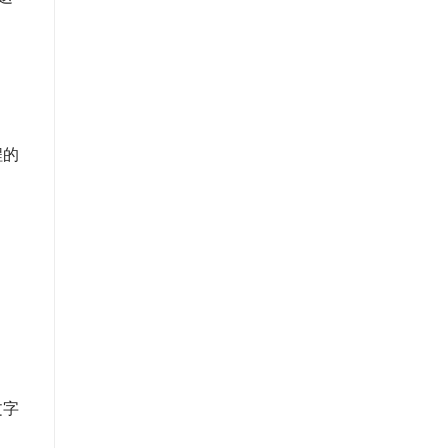
程的
文字