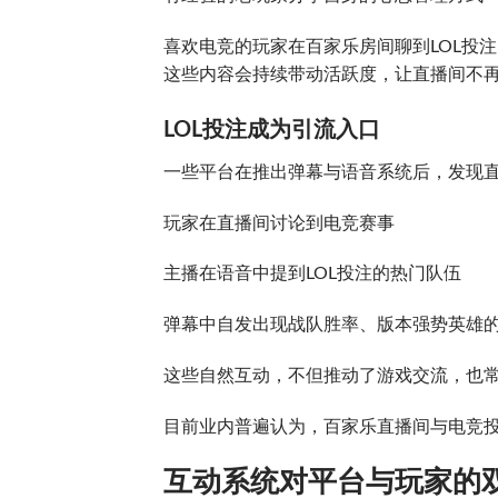
喜欢电竞的玩家在百家乐房间聊到LOL投
这些内容会持续带动活跃度，让直播间不
LOL投注成为引流入口
一些平台在推出弹幕与语音系统后，发现
玩家在直播间讨论到电竞赛事
主播在语音中提到LOL投注的热门队伍
弹幕中自发出现战队胜率、版本强势英雄
这些自然互动，不但推动了游戏交流，也常
目前业内普遍认为，百家乐直播间与电竞
互动系统对平台与玩家的