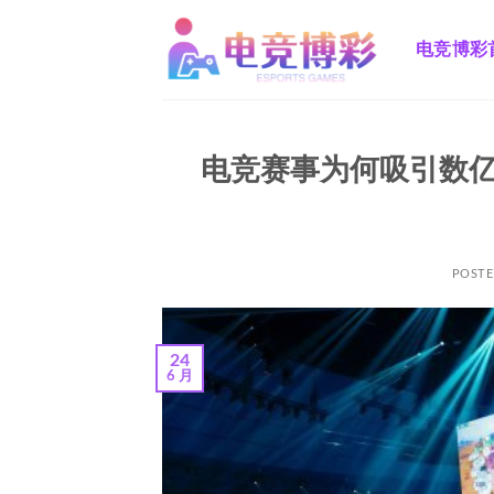
跳
到
电竞博彩
内
容
电竞赛事为何吸引数
POST
24
6 月