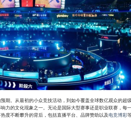
的预期。从最初的小众竞技活动，到如今覆盖全球数亿观众的超
影响力的文化现象之一。无论是国际大型赛事还是职业联赛，每
事热度不断攀升的背后，包括直播平台、品牌赞助以及
电竞博彩