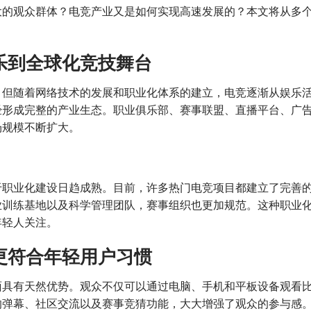
大的观众群体？电竞产业又是如何实现高速发展的？本文将从多
乐到全球化竞技舞台
。但随着网络技术的发展和职业化体系的建立，电竞逐渐从娱乐
经形成完整的产业生态。职业俱乐部、赛事联盟、直播平台、广
场规模不断扩大。
于职业化建设日趋成熟。目前，许多热门电竞项目都建立了完善
业训练基地以及科学管理团队，赛事组织也更加规范。这种职业
年轻人关注。
更符合年轻用户习惯
面具有天然优势。观众不仅可以通过电脑、手机和平板设备观看
的弹幕、社区交流以及赛事竞猜功能，大大增强了观众的参与感