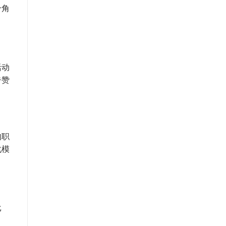
个角
活动
告赞
的职
化模
比
。