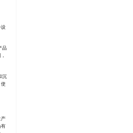
件设
产品
到，
和沉
，使
性产
场有