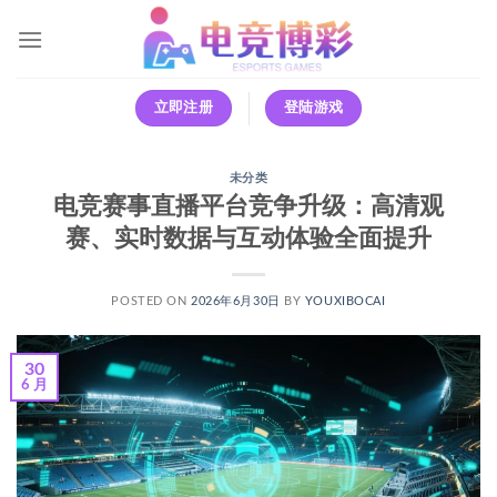
跳
到
内
容
立即注册
登陆游戏
未分类
电竞赛事直播平台竞争升级：高清观
赛、实时数据与互动体验全面提升
POSTED ON
2026年6月30日
BY
YOUXIBOCAI
30
6 月