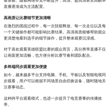
看体验。随着网络带宽不断提升，高清、超高清甚至高帧率
直播逐渐成为主流配置。
高画质让比赛细节更加清晰
在激烈的团战过程中，每一次技能释放、每一次走位以及每
一个关键操作都可能影响比赛结果。高清画质能够帮助观众
更清楚地看到选手的细节操作，提升整体观赛沉浸感。
对于喜欢观看英雄联盟比赛的观众而言，高分辨率直播不仅
让画面更加流畅，也方便分析比赛节奏和团队配合。
多终端同步观看更加便捷
如今，越来越多平台支持电脑、手机、平板以及智能电视同
步观看，用户可以根据不同场景自由切换设备，随时随地关
注赛事动态。
这种跨平台观看模式，也进一步提升了电竞赛事的传播效
率。